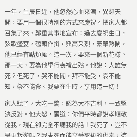
一年，生辰日近，他忽然心血來潮，異想天
開，要用一個很特別的方式來慶祝。把家人都
召集了來，鄭重其事地宣布：過去慶祝生日，
弦歌盛宴，磕頭作揖，興高采烈，豪華熱鬧，
他已經有點煩厭。這一次，要來一個新花樣。
那一天，要為他舉行喪禮出殯。他說：人誰無
死？但死了，哭不能聞，拜不能受，哀不能
知，祭不能食。我要在生時，享用這一切！
家人聽了，大吃一驚，認為大不吉利，一致堅
決反對。他大怒，罵道：你們平時都說孝順敬
從我，現在卻完全不聽我的話！我死了，豈不
是更叛逆嗎？我未死而能享受死後的供奉，這