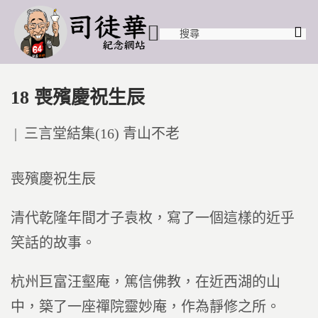
18 喪殯慶祝生辰
Posted
三言堂結集(16) 青山不老
in
喪殯慶祝生辰
清代乾隆年間才子袁枚，寫了一個這樣的近乎
笑話的故事。
杭州巨富汪壑庵，篤信佛教，在近西湖的山
中，築了一座禪院靈妙庵，作為靜修之所。