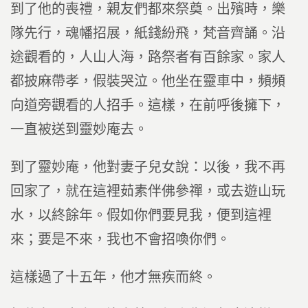
到了他的喪禮，親友們都來祭奠。出殯時，樂
隊先行，魂幡招展，紙錢紛飛，梵音齊誦。沿
途觀看的，人山人海，路祭者有百餘家。家人
都披麻帶孝，假裝哭泣。他坐在靈車中，頻頻
向道旁觀看的人招手。這樣，在前呼後擁下，
一直被送到靈妙庵去。
到了靈妙庵，他對妻子兒女說：以後，我不再
回家了，就在這裡茹素伴佛參禪，或去遊山玩
水，以終餘年。假如你們要見我，便到這裡
來；要是不來，我也不會招喚你們。
這樣過了十五年，他才無疾而終。